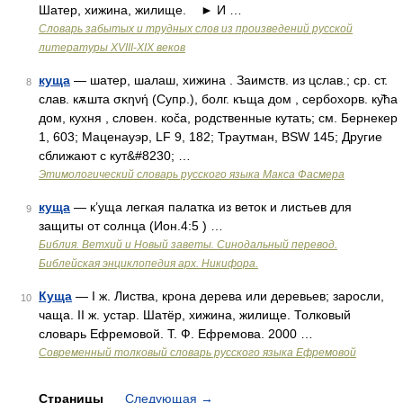
Шатер, хижина, жилище. ► И …
Словарь забытых и трудных слов из произведений русской
литературы ХVIII-ХIХ веков
куща
— шатер, шалаш, хижина . Заимств. из цслав.; ср. ст.
8
слав. кѫшта σκηνή (Супр.), болг. къща дом , сербохорв. ку̏ħа
дом, кухня , словен. коčа, родственные кутать; см. Бернекер
1, 603; Маценауэр, LF 9, 182; Траутман, ВSW 145; Другие
сближают с кут&#8230; …
Этимологический словарь русского языка Макса Фасмера
куща
— к’уща легкая палатка из веток и листьев для
9
защиты от солнца (Ион.4:5 ) …
Библия. Ветхий и Новый заветы. Синодальный перевод.
Библейская энциклопедия арх. Никифора.
Куща
— I ж. Листва, крона дерева или деревьев; заросли,
10
чаща. II ж. устар. Шатёр, хижина, жилище. Толковый
словарь Ефремовой. Т. Ф. Ефремова. 2000 …
Современный толковый словарь русского языка Ефремовой
Страницы
Следующая
→