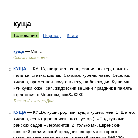
куща
Толкование
Перевод
Книги
куща
— См …
1
Словарь синонимов
КУЩА
— КУЩА, щица жен. сень, скиния, шатер, наметь,
2
палатка, ставка, шалаш, балаган, курень, навес, беселка;
хижина, временная лачуга в лесу, на безлюдьи. Кущи мн.
или кучки южн., зап. жидовский вешний праздник в память
странствия с Моисеем; все&#8230; …
Толковый словарь Даля
КУЩА
— КУЩА, кущи, род. мн. кущ и кущей, жен. 1. Шатер,
3
хижина, сень (церк. книжн., поэт. устар.). «Под кущами
райских садов.» Лермонтов. 2. только мн. Еврейский
осенний религиозный праздник, во время которого