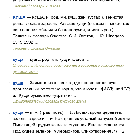
устраиваются около домов из ветвей шалаши,&#8230; …
Толковый словарь Ушакова
КУЩА
— КУЩА, и, род. мн. кущ, жен. (устар.). Тенистая
4
роща, лесная заросль. Райские кущи (о каком н. месте как
воплощении обилия и благополучия; книжн. ирон.).
Толковый словарь Ожегова. С.И. Ожегов, Н.Ю. Шведова.
1949 1992 …
Толковый словарь Ожегова
куща
— куща, род. мн. кущ и кущей …
5
Словарь трудностей произношения и ударения в современном
русском языке
куща
— Заимств. из ст. сл. яз., где оно является суф.
6
производным от того же корня, что и кутать; tj &GT; шт &GT;
щ. Куща буквально «укрытие» …
Этимологический словарь русского языка
куща
— и, ж. (трад. поэт.). 1. Листья, крона деревьев,
7
зелень, заросли ► Но странник усталый из чуждой земли
Пылающей грудью ко влаге студеной Еще не склонился
Под кущей зеленой. // Лермонтов. Стихотворения // / 2.